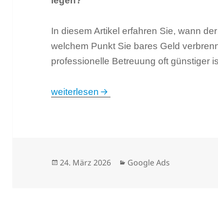
legen?
In diesem Artikel erfahren Sie, wann der 
welchem Punkt Sie bares Geld verbren
professionelle Betreuung oft günstiger is
Google Ads: Selber machen oder ausla
weiterlesen
Veröffentlicht
Kategorien
24. März 2026
Google Ads
am